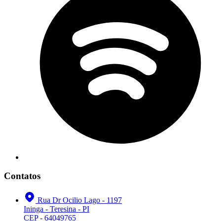
Contatos
Rua Dr Ocilio Lago - 1197
Ininga - Teresina - PI
CEP - 64049765