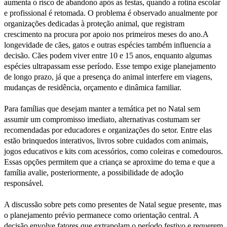
aumenta o risco de abandono após as festas, quando a rotina escolar
e profissional é retomada. O problema é observado anualmente por
organizações dedicadas à proteção animal, que registram
crescimento na procura por apoio nos primeiros meses do ano.A
longevidade de cães, gatos e outras espécies também influencia a
decisão. Cães podem viver entre 10 e 15 anos, enquanto algumas
espécies ultrapassam esse período. Esse tempo exige planejamento
de longo prazo, já que a presença do animal interfere em viagens,
mudanças de residência, orçamento e dinâmica familiar.
Para famílias que desejam manter a temática pet no Natal sem
assumir um compromisso imediato, alternativas costumam ser
recomendadas por educadores e organizações do setor. Entre elas
estão brinquedos interativos, livros sobre cuidados com animais,
jogos educativos e kits com acessórios, como coleiras e comedouros.
Essas opções permitem que a criança se aproxime do tema e que a
família avalie, posteriormente, a possibilidade de adoção
responsável.
A discussão sobre pets como presentes de Natal segue presente, mas
o planejamento prévio permanece como orientação central. A
decisão envolve fatores que extrapolam o período festivo e requerem