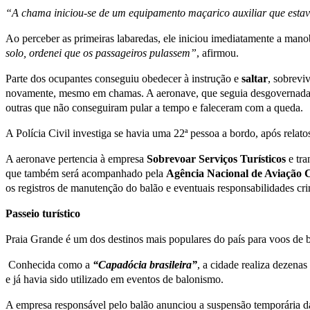
“A chama iniciou-se de um equipamento maçarico auxiliar que estava
Ao perceber as primeiras labaredas, ele iniciou imediatamente a mano
solo, ordenei que os passageiros pulassem”
, afirmou.
Parte dos ocupantes conseguiu obedecer à instrução e
saltar
, sobrev
novamente, mesmo em chamas. A aeronave, que seguia desgovernada, a
outras que não conseguiram pular a tempo e faleceram com a queda.
A Polícia Civil investiga se havia uma 22ª pessoa a bordo, após rela
A aeronave pertencia à empresa
Sobrevoar Serviços Turísticos
e tr
que também será acompanhado pela
Agência Nacional de Aviação C
os registros de manutenção do balão e eventuais responsabilidades cri
Passeio turístico
Praia Grande é um dos destinos mais populares do país para voos de ba
Conhecida como a
“Capadócia brasileira”
, a cidade realiza dezena
e já havia sido utilizado em eventos de balonismo.
A empresa responsável pelo balão anunciou a suspensão temporária das