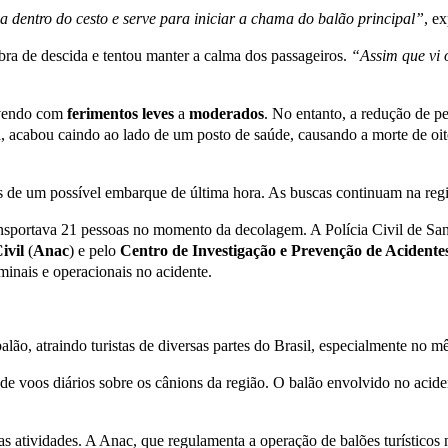
 dentro do cesto e serve para iniciar a chama do balão principal”
, e
bra de descida e tentou manter a calma dos passageiros.
“Assim que vi o
ivendo com
ferimentos leves
a
moderados
. No entanto, a redução de p
cabou caindo ao lado de um posto de saúde, causando a morte de oito 
tos de um possível embarque de última hora. As buscas continuam na reg
ansportava 21 pessoas no momento da decolagem. A Polícia Civil de Sant
ivil
(
Anac
) e pelo
Centro de Investigação e Prevenção de Acidente
minais e operacionais no acidente.
lão, atraindo turistas de diversas partes do Brasil, especialmente no m
s de voos diários sobre os cânions da região. O balão envolvido no acid
 atividades. A Anac, que regulamenta a operação de balões turísticos n