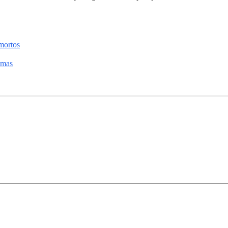
 mortos
imas