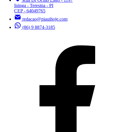
Rua Dr Ocilio Lago - 1197
Ininga - Teresina - PI
CEP - 64049765
redacao@piauihoje.com
(86) 9 8874-3185