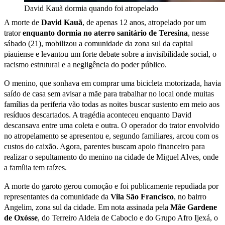
David Kauã dormia quando foi atropelado
A morte de
David Kauã
, de apenas 12 anos, atropelado por um
trator
enquanto dormia no aterro sanitário de Teresina
, nesse
sábado (21), mobilizou a comunidade da zona sul da capital
piauiense e levantou um forte debate sobre a invisibilidade social, o
racismo estrutural e a negligência do poder público.
O menino, que sonhava em comprar uma bicicleta motorizada, havia
saído de casa sem avisar a mãe para trabalhar no local onde muitas
famílias da periferia vão todas as noites buscar sustento em meio aos
resíduos descartados. A tragédia aconteceu enquanto David
descansava entre uma coleta e outra. O operador do trator envolvido
no atropelamento se apresentou e, segundo familiares, arcou com os
custos do caixão. Agora, parentes buscam apoio financeiro para
realizar o sepultamento do menino na cidade de Miguel Alves, onde
a família tem raízes.
A morte do garoto gerou comoção e foi publicamente repudiada por
representantes da comunidade da
Vila São Francisco
, no bairro
Angelim, zona sul da cidade. Em nota assinada pela
Mãe Gardene
de Oxósse
, do Terreiro Aldeia de Caboclo e do Grupo Afro Ijexá, o