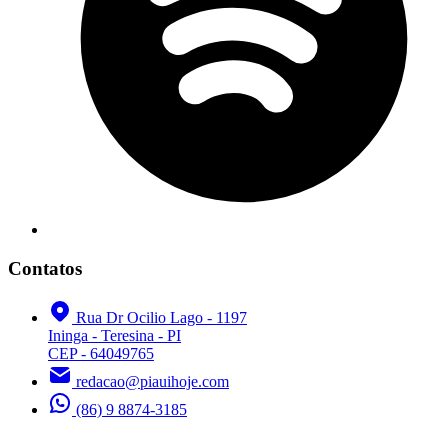
Contatos
Rua Dr Ocilio Lago - 1197
Ininga - Teresina - PI
CEP - 64049765
redacao@piauihoje.com
(86) 9 8874-3185