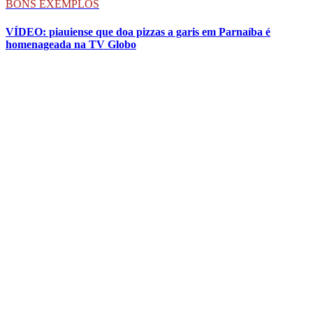
BONS EXEMPLOS
VÍDEO: piauiense que doa pizzas a garis em Parnaíba é
homenageada na TV Globo