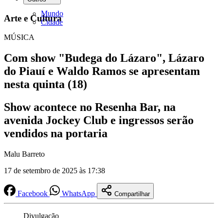
Mundo
Arte e Cultura
Cidade
MÚSICA
Com show "Budega do Lázaro", Lázaro
do Piauí e Waldo Ramos se apresentam
nesta quinta (18)
Show acontece no Resenha Bar, na
avenida Jockey Club e ingressos serão
vendidos na portaria
Malu Barreto
17 de setembro de 2025 às 17:38
Facebook
WhatsApp
Compartilhar
Divulgação