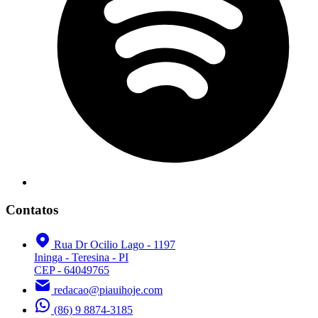
Contatos
Rua Dr Ocilio Lago - 1197
Ininga - Teresina - PI
CEP - 64049765
redacao@piauihoje.com
(86) 9 8874-3185