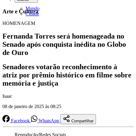
Mundo
Arte e Cultura
Cidade
HOMENAGEM
​Fernanda Torres será homenageada no
Senado após conquista inédita no Globo
de Ouro
Senadores votarão reconhecimento à
atriz por prêmio histórico em filme sobre
memória e justiça
Isaac
08 de janeiro de 2025 às 08:25
Facebook
WhatsApp
Compartilhar
Reprodução/Redes Sociais