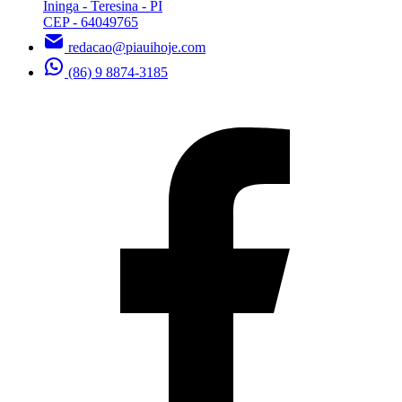
Ininga - Teresina - PI
CEP - 64049765
redacao@piauihoje.com
(86) 9 8874-3185