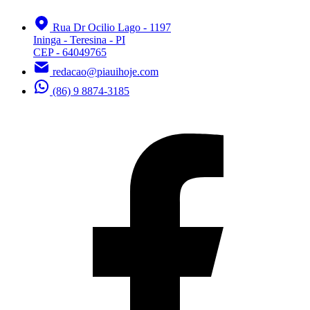
Rua Dr Ocilio Lago - 1197
Ininga - Teresina - PI
CEP - 64049765
redacao@piauihoje.com
(86) 9 8874-3185