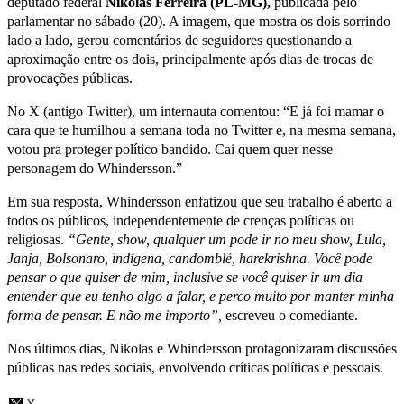
deputado federal
Nikolas Ferreira (PL-MG),
publicada pelo
parlamentar no sábado (20). A imagem, que mostra os dois sorrindo
lado a lado, gerou comentários de seguidores questionando a
aproximação entre os dois, principalmente após dias de trocas de
provocações públicas.
No X (antigo Twitter), um internauta comentou: “E já foi mamar o
cara que te humilhou a semana toda no Twitter e, na mesma semana,
votou pra proteger político bandido. Cai quem quer nesse
personagem do Whindersson.”
Em sua resposta, Whindersson enfatizou que seu trabalho é aberto a
todos os públicos, independentemente de crenças políticas ou
religiosas.
“Gente, show, qualquer um pode ir no meu show, Lula,
Janja, Bolsonaro, indígena, candomblé, harekrishna. Você pode
pensar o que quiser de mim, inclusive se você quiser ir um dia
entender que eu tenho algo a falar, e perco muito por manter minha
forma de pensar. E não me importo”,
escreveu o comediante.
Nos últimos dias, Nikolas e Whindersson protagonizaram discussões
públicas nas redes sociais, envolvendo críticas políticas e pessoais.