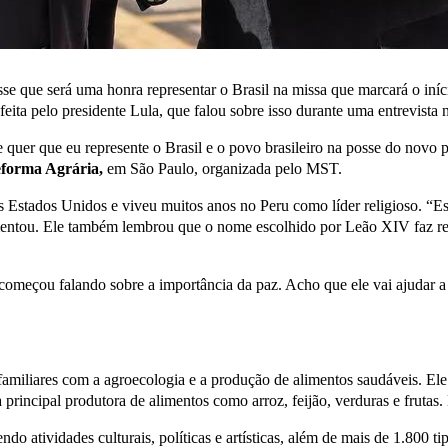
isse que será uma honra representar o Brasil na missa que marcará o iní
feita pelo presidente Lula, que falou sobre isso durante uma entrevista
 quer que eu represente o Brasil e o povo brasileiro na posse do novo 
eforma Agrária,
em São Paulo, organizada pelo MST.
 Estados Unidos e viveu muitos anos no Peru como líder religioso. “Es
entou. Ele também lembrou que o nome escolhido por Leão XIV faz refe
começou falando sobre a importância da paz. Acho que ele vai ajudar 
 familiares com a agroecologia e a produção de alimentos saudáveis. Ele
a principal produtora de alimentos como arroz, feijão, verduras e fruta
endo atividades culturais, políticas e artísticas, além de mais de 1.80