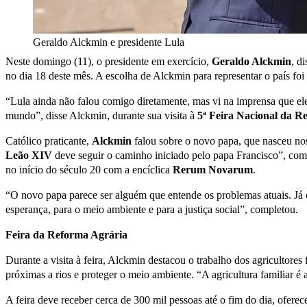
Geraldo Alckmin e presidente Lula
Neste domingo (11), o presidente em exercício,
Geraldo Alckmin
, d
no dia 18 deste mês. A escolha de Alckmin para representar o país foi 
“Lula ainda não falou comigo diretamente, mas vi na imprensa que ele
mundo”, disse Alckmin, durante sua visita à
5ª Feira Nacional da R
Católico praticante,
Alckmin
falou sobre o novo papa, que nasceu nos
Leão XIV
deve seguir o caminho iniciado pelo papa Francisco”, com
no início do século 20 com a encíclica
Rerum Novarum
.
“O novo papa parece ser alguém que entende os problemas atuais. Já 
esperança, para o meio ambiente e para a justiça social”, completou.
Feira da Reforma Agrária
Durante a visita à feira, Alckmin destacou o trabalho dos agricultores
próximas a rios e proteger o meio ambiente. “A agricultura familiar é 
A feira deve receber cerca de 300 mil pessoas até o fim do dia, oferec