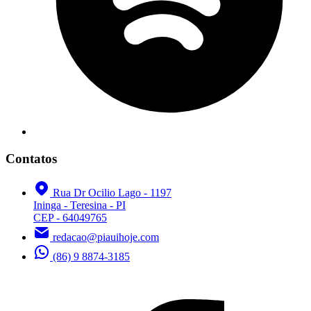
Contatos
Rua Dr Ocilio Lago - 1197
Ininga - Teresina - PI
CEP - 64049765
redacao@piauihoje.com
(86) 9 8874-3185