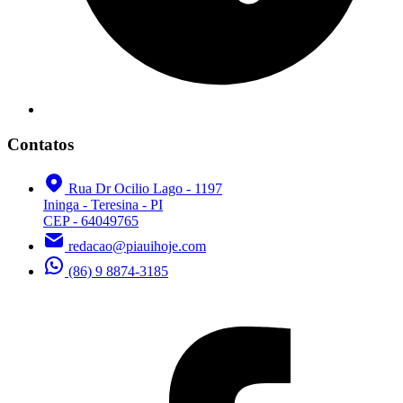
Contatos
Rua Dr Ocilio Lago - 1197
Ininga - Teresina - PI
CEP - 64049765
redacao@piauihoje.com
(86) 9 8874-3185