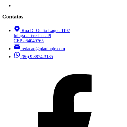
Contatos
Rua Dr Ocilio Lago - 1197
Ininga - Teresina - PI
CEP - 64049765
redacao@piauihoje.com
(86) 9 8874-3185