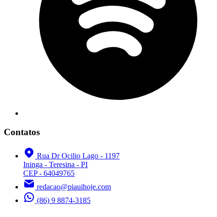
Contatos
Rua Dr Ocilio Lago - 1197
Ininga - Teresina - PI
CEP - 64049765
redacao@piauihoje.com
(86) 9 8874-3185