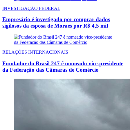
INVESTIGAÇÃO FEDERAL
Empresário é investigado por comprar dados
sigilosos da esposa de Moraes por R$ 4,5 mil
RELAÇÕES INTERNACIONAIS
Fundador do Brasil 247 é nomeado vice-presidente
da Federação das Câmaras de Comércio