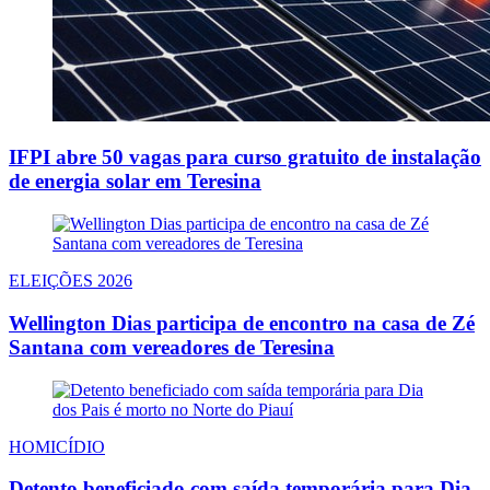
IFPI abre 50 vagas para curso gratuito de instalação
de energia solar em Teresina
ELEIÇÕES 2026
Wellington Dias participa de encontro na casa de Zé
Santana com vereadores de Teresina
HOMICÍDIO
Detento beneficiado com saída temporária para Dia