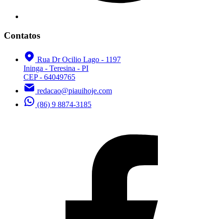
Contatos
Rua Dr Ocilio Lago - 1197
Ininga - Teresina - PI
CEP - 64049765
redacao@piauihoje.com
(86) 9 8874-3185