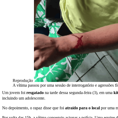
Reprodução
A vítima passou por uma sessão de interrogatório e agressões fí
Um jovem foi
resgatado
na tarde dessa segunda-feira (3), em uma
ki
incluindo um adolescente.
No depoimento, o rapaz disse que foi
atraído para o local
por uma mu
Por volta das 15h, a vítima conseguiu acionar a polícia. Uma equipe d