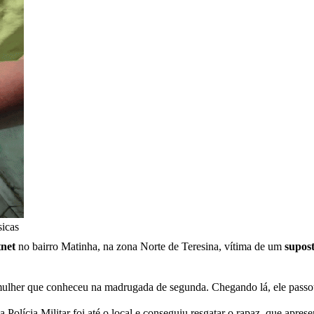
sicas
tnet
no bairro Matinha, na zona Norte de Teresina, vítima de um
supost
lher que conheceu na madrugada de segunda. Chegando lá, ele passou 
a Polícia Militar foi até o local e conseguiu resgatar o rapaz, que apre