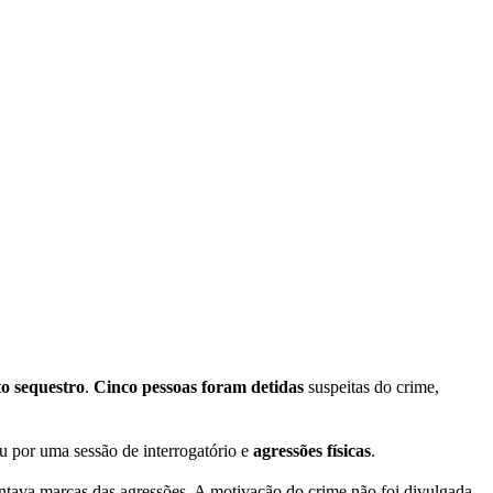
o sequestro
.
Cinco pessoas foram detidas
suspeitas do crime,
por uma sessão de interrogatório e
agressões físicas
.
sentava marcas das agressões. A motivação do crime não foi divulgada.