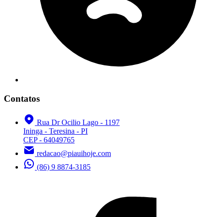
Contatos
Rua Dr Ocilio Lago - 1197
Ininga - Teresina - PI
CEP - 64049765
redacao@piauihoje.com
(86) 9 8874-3185