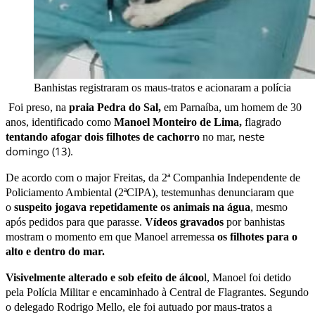
Banhistas registraram os maus-tratos e acionaram a polícia
Foi preso, na
praia Pedra do Sal,
em Parnaíba, um homem de 30
anos, identificado como
Manoel Monteiro de Lima,
flagrado
neste
tentando afogar dois filhotes de cachorro
no mar,
domingo (13).
De acordo com o major Freitas, da 2ª Companhia Independente de
Policiamento Ambiental (2ªCIPA), testemunhas denunciaram que
o
suspeito jogava repetidamente os animais na água
, mesmo
após pedidos para que parasse.
Vídeos gravados
por banhistas
mostram o momento em que Manoel arremessa
os filhotes para o
alto e dentro do mar.
Visivelmente alterado e sob efeito de álcoo
l, Manoel foi detido
pela Polícia Militar e encaminhado à Central de Flagrantes. Segundo
o delegado Rodrigo Mello, ele foi autuado por maus-tratos a