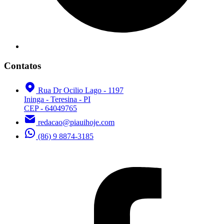
Contatos
Rua Dr Ocilio Lago - 1197
Ininga - Teresina - PI
CEP - 64049765
redacao@piauihoje.com
(86) 9 8874-3185