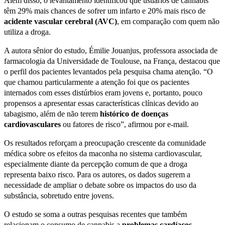
Além disso, o levantamento identificou que usuários de cannabis
têm 29% mais chances de sofrer um infarto e 20% mais risco de
acidente vascular cerebral (AVC)
, em comparação com quem não
utiliza a droga.
A autora sênior do estudo, Émilie Jouanjus, professora associada de
farmacologia da Universidade de Toulouse, na França, destacou que
o perfil dos pacientes levantados pela pesquisa chama atenção. “O
que chamou particularmente a atenção foi que os pacientes
internados com esses distúrbios eram jovens e, portanto, pouco
propensos a apresentar essas características clínicas devido ao
tabagismo, além de não terem
histórico de doenças
cardiovasculares
ou fatores de risco”, afirmou por e-mail.
Os resultados reforçam a preocupação crescente da comunidade
médica sobre os efeitos da maconha no sistema cardiovascular,
especialmente diante da percepção comum de que a droga
representa baixo risco. Para os autores, os dados sugerem a
necessidade de ampliar o debate sobre os impactos do uso da
substância, sobretudo entre jovens.
O estudo se soma a outras pesquisas recentes que também
relacionam o consumo de cannabis a
problemas cardíacos
,