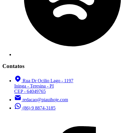
Contatos
Rua Dr Ocilio Lago - 1197
Ininga - Teresina - PI
CEP - 64049765
redacao@piauihoje.com
(86) 9 8874-3185