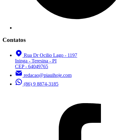
Contatos
Rua Dr Ocilio Lago - 1197
Ininga - Teresina - PI
CEP - 64049765
redacao@piauihoje.com
(86) 9 8874-3185