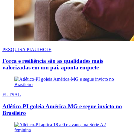
PESQUISA PIAUIHOJE
Força e resiliência são as qualidades mais
valorizadas em um pai, aponta enquete
FUTSAL
Atlético-PI goleia América-MG e segue invicto no
Brasileiro