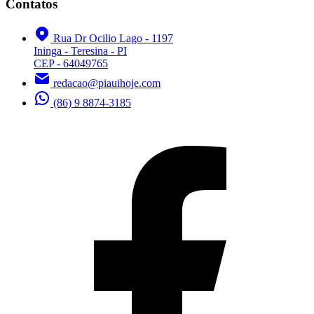
Contatos
Rua Dr Ocilio Lago - 1197
Ininga - Teresina - PI
CEP - 64049765
redacao@piauihoje.com
(86) 9 8874-3185